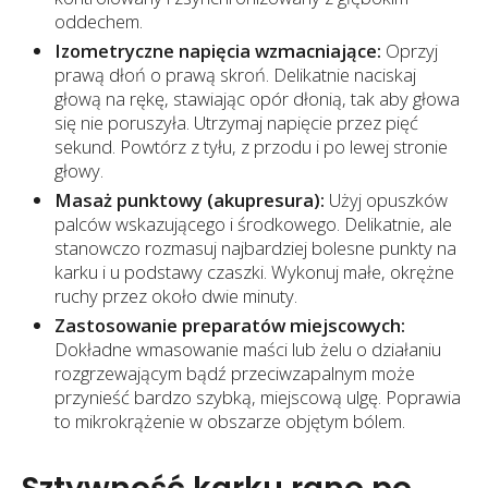
oddechem.
Izometryczne napięcia wzmacniające:
Oprzyj
prawą dłoń o prawą skroń. Delikatnie naciskaj
głową na rękę, stawiając opór dłonią, tak aby głowa
się nie poruszyła. Utrzymaj napięcie przez pięć
sekund. Powtórz z tyłu, z przodu i po lewej stronie
głowy.
Masaż punktowy (akupresura):
Użyj opuszków
palców wskazującego i środkowego. Delikatnie, ale
stanowczo rozmasuj najbardziej bolesne punkty na
karku i u podstawy czaszki. Wykonuj małe, okrężne
ruchy przez około dwie minuty.
Zastosowanie preparatów miejscowych:
Dokładne wmasowanie maści lub żelu o działaniu
rozgrzewającym bądź przeciwzapalnym może
przynieść bardzo szybką, miejscową ulgę. Poprawia
to mikrokrążenie w obszarze objętym bólem.
Sztywność karku rano po