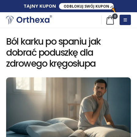
TAJNY​ KUPON​
ODBLOKUJ SWÓJ KUPON
0
Ból karku po spaniu jak
dobrać poduszkę dla
zdrowego kręgosłupa