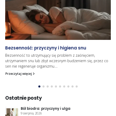
Stabilność to podstawa jakie wkładki do
butów na siłownię poprawią twoje wyniki
Dajesz z siebie wszystko na siłowni – dokładasz ciężaru,
biegniesz kolejny kilometr, walczysz o nowe rekordy. W całym
tym skupieniu...
Przeczytaj więcej
Ostatnie posty
Kifoza (okrągłe plecy) u dorosłych: co pomaga
31 lipca, 2026