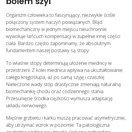
bólem szyi
Organizm człowieka to fascynujący, niezwykle ściśle
połączony system naczyń powiązanych. Błąd
biomechaniczny w jednym miejscu nieuchronnie
wywołuje łańcuch kompensacji w zupełnie innej części
ciała. Bardzo często zapominamy, że absolutnym
fundamentem naszej postawy są stopy.
To właśnie stopy determinują ułożenie miednicy w
przestrzeni. Z kolei miednica wpływa na ukształtowanie
całego kręgosłupa, aż po samą szyję i czaszkę.
Nieleczone wady stóp drastycznie zmieniają naturalną
biomechanikę chodu oraz codziennego stania.
Przesunięcie środka ciężkości wymusza adaptację
układu nerwowego.
Mięśnie grzbietu i karku muszą pracować asymetrycznie,
aby utrzymać wzrok w poziomie. Ta patologiczna
asymetria szybko się utrwala. Jest ona najbardziej