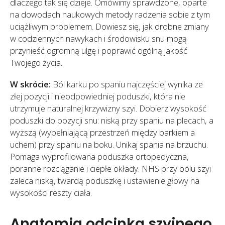
dlaczego tak się dzieje. Omówimy sprawdzone, oparte
na dowodach naukowych metody radzenia sobie z tym
uciążliwym problemem. Dowiesz się, jak drobne zmiany
w codziennych nawykach i środowisku snu mogą
przynieść ogromną ulgę i poprawić ogólną jakość
Twojego życia.
W skrócie:
Ból karku po spaniu najczęściej wynika ze
złej pozycji i nieodpowiedniej poduszki, która nie
utrzymuje naturalnej krzywizny szyi. Dobierz wysokość
poduszki do pozycji snu: niską przy spaniu na plecach, a
wyższą (wypełniającą przestrzeń między barkiem a
uchem) przy spaniu na boku. Unikaj spania na brzuchu.
Pomaga wyprofilowana poduszka ortopedyczna,
poranne rozciąganie i ciepłe okłady. NHS przy bólu szyi
zaleca niską, twardą poduszkę i ustawienie głowy na
wysokości reszty ciała.
Anatomia odcinka szyjnego