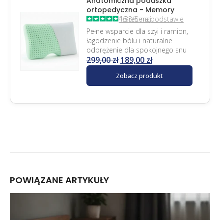
Anatomiczna poduszka
ortopedyczna - Memory
4.88/5 na podstawie 16 recenzji
Pełne wsparcie dla szyi i ramion,
łagodzenie bólu i naturalne
odprężenie dla spokojnego snu
299,00
zł
189,00
zł
Zobacz produkt
POWIĄZANE
ARTYKUŁY