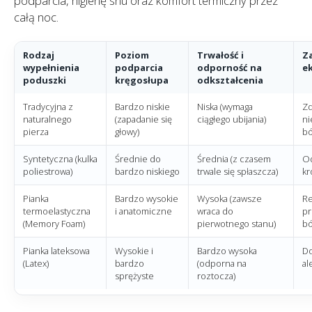
podparcia, higienę snu oraz komfort termiczny przez
całą noc.
Rodzaj
Poziom
Trwałość i
Za
wypełnienia
podparcia
odporność na
e
poduszki
kręgosłupa
odkształcenia
Tradycyjna z
Bardzo niskie
Niska (wymaga
Z
naturalnego
(zapadanie się
ciągłego ubijania)
ni
pierza
głowy)
bó
Syntetyczna (kulka
Średnie do
Średnia (z czasem
Od
poliestrowa)
bardzo niskiego
trwale się spłaszcza)
kr
Pianka
Bardzo wysokie
Wysoka (zawsze
R
termoelastyczna
i anatomiczne
wraca do
pr
(Memory Foam)
pierwotnego stanu)
bó
Pianka lateksowa
Wysokie i
Bardzo wysoka
Do
(Latex)
bardzo
(odporna na
al
sprężyste
roztocza)