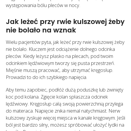
występowania bólu pleców w nocy.
Jak leżeć przy rwie kulszowej żeby
nie bolało na wznak
Wielu pacjentów pyta, jak leżeć przy rwie kulszowej żeby
nie bolało. Kluczem jest odciążenie dolnego odcinka
pleców. Kiedy leżysz płasko na plecach, pod twoim
odcinkiem lędźwiowym tworzy się pusta przestrzeń.
Mięśnie muszą pracować, aby utrzymać kręgosłup.
Prowadzi to do ich szybkiego napięcia.
Aby temu zapobiec, podłóż dużą poduszkę lub zwinięty
koc pod kolana. Zgięcie kolan spłaszcza odcinek
lędźwiowy. Kręgosłup całą swoją powierzchnią przylega
do materaca. Napięcie znika niemal natychmiast. Nerw
kulszowy zyskuje więcej miejsca w kanale kręgowym. Jeśli
ból jest bardzo silny, możesz spróbować ułożyć łydki na