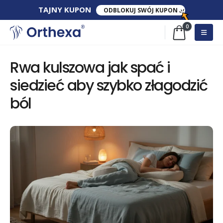
TAJNY​ KUPON​
ODBLOKUJ SWÓJ KUPON
0
Rwa kulszowa jak spać i
siedzieć aby szybko złagodzić
ból