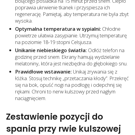
bolącego pośladka na 15 minut przed snem. Ciepło
poprawia ukrwienie tkanek i przyspiesza ich
regenerację. Pamiętaj, aby temperatura nie była zbyt
wysoka.
Optymalna temperatura w sypialni:
Chłodne
powietrze ułatwia zasypianie. Utrzymuj temperaturę
na poziomie 18-19 stopni Celsjusza.
Unikanie niebieskiego światła:
Odłóż telefon na
godzinę przed snem. Ekrany hamują wydzielanie
melatoniny, która jest niezbędna do głębokiego snu.
Prawidłowe wstawanie:
Unikaj zrywania się z
łóżka. Stosuj technikę „przetaczania kłody”. Przekręć
się na bok, opuść nogi na podłogę i odepchnij się
rękami. Chroni to nerw kulszowy przed nagłym
naciągnięciem.
Zestawienie pozycji do
spania przy rwie kulszowej