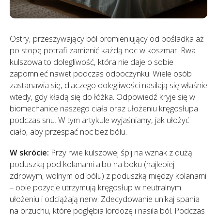
Ostry, przeszywający ból promieniujący od pośladka aż
po stopę potrafi zamienić każdą noc w koszmar. Rwa
kulszowa to dolegliwość, która nie daje o sobie
zapomnieć nawet podczas odpoczynku. Wiele osób
zastanawia się, dlaczego dolegliwości nasilają się właśnie
wtedy, gdy kładą się do łóżka. Odpowiedź kryje się w
biomechanice naszego ciała oraz ułożeniu kręgosłupa
podczas snu. W tym artykule wyjaśniamy, jak ułożyć
ciało, aby przespać noc bez bólu.
W skrócie:
Przy rwie kulszowej śpij na wznak z dużą
poduszką pod kolanami albo na boku (najlepiej
zdrowym, wolnym od bólu) z poduszką między kolanami
– obie pozycje utrzymują kręgosłup w neutralnym
ułożeniu i odciążają nerw. Zdecydowanie unikaj spania
na brzuchu, które pogłębia lordozę i nasila ból. Podczas