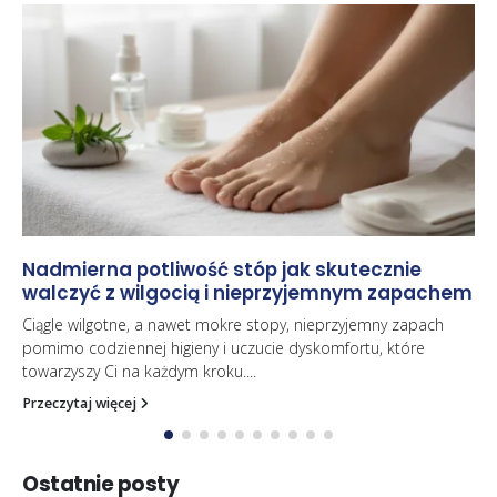
Korektor postawy jak go nosić by skutecznie
przestać się garbić
Ból pleców i napięcie karku to codzienność wielu z nas.
Wielogodzinna praca przed ekranem komputera sprawia, że
nasze ciało naturalnie...
Przeczytaj więcej
Ostatnie posty