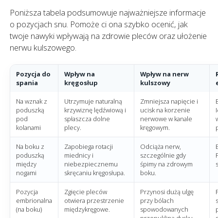
Poniższa tabela podsumowuje najważniejsze informacje
o pozycjach snu. Pomoże ci ona szybko ocenić, jak
twoje nawyki wpływają na zdrowie pleców oraz ułożenie
nerwu kulszowego.
Pozycja do
Wpływ na
Wpływ na nerw
spania
kręgosłup
kulszowy
Na wznak z
Utrzymuje naturalną
Zmniejsza napięcie i
poduszką
krzywiznę lędźwiową i
ucisk na korzenie
pod
spłaszcza dolne
nerwowe w kanale
kolanami
plecy.
kręgowym.
Na boku z
Zapobiega rotacji
Odciąża nerw,
poduszką
miednicy i
szczególnie gdy
między
niebezpiecznemu
śpimy na zdrowym
nogami
skręcaniu kręgosłupa.
boku.
Pozycja
Zgięcie pleców
Przynosi dużą ulgę
embrionalna
otwiera przestrzenie
przy bólach
(na boku)
międzykręgowe.
spowodowanych