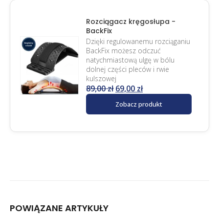
Rozciągacz kręgosłupa -
BackFix
Dzięki regulowanemu rozciąganiu
BackFix możesz odczuć
natychmiastową ulgę w bólu
dolnej części pleców i rwie
kulszowej
89,00
zł
69,00
zł
Zobacz produkt
POWIĄZANE
ARTYKUŁY