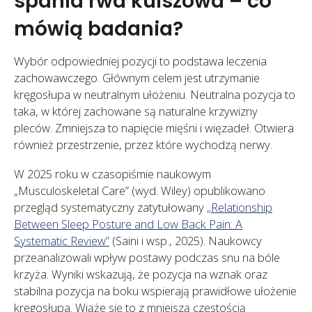
spania rwa kulszowa – co
mówią badania?
Wybór odpowiedniej pozycji to podstawa leczenia
zachowawczego. Głównym celem jest utrzymanie
kręgosłupa w neutralnym ułożeniu. Neutralna pozycja to
taka, w której zachowane są naturalne krzywizny
pleców. Zmniejsza to napięcie mięśni i więzadeł. Otwiera
również przestrzenie, przez które wychodzą nerwy.
W 2025 roku w czasopiśmie naukowym
„Musculoskeletal Care” (wyd. Wiley) opublikowano
przegląd systematyczny zatytułowany
„Relationship
Between Sleep Posture and Low Back Pain: A
Systematic Review”
(Saini i wsp., 2025). Naukowcy
przeanalizowali wpływ postawy podczas snu na bóle
krzyża. Wyniki wskazują, że pozycja na wznak oraz
stabilna pozycja na boku wspierają prawidłowe ułożenie
kręgosłupa. Wiąże się to z mniejszą częstością