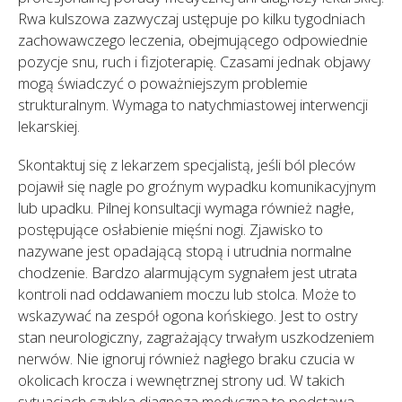
Rwa kulszowa zazwyczaj ustępuje po kilku tygodniach
zachowawczego leczenia, obejmującego odpowiednie
pozycje snu, ruch i fizjoterapię. Czasami jednak objawy
mogą świadczyć o poważniejszym problemie
strukturalnym. Wymaga to natychmiastowej interwencji
lekarskiej.
Skontaktuj się z lekarzem specjalistą, jeśli ból pleców
pojawił się nagle po groźnym wypadku komunikacyjnym
lub upadku. Pilnej konsultacji wymaga również nagłe,
postępujące osłabienie mięśni nogi. Zjawisko to
nazywane jest opadającą stopą i utrudnia normalne
chodzenie. Bardzo alarmującym sygnałem jest utrata
kontroli nad oddawaniem moczu lub stolca. Może to
wskazywać na zespół ogona końskiego. Jest to ostry
stan neurologiczny, zagrażający trwałym uszkodzeniem
nerwów. Nie ignoruj również nagłego braku czucia w
okolicach krocza i wewnętrznej strony ud. W takich
sytuacjach szybka diagnoza medyczna to podstawa