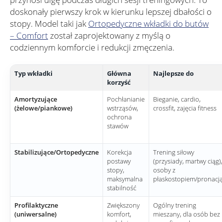
doskonały pierwszy krok w kierunku lepszej dbałości o
stopy. Model taki jak
Ortopedyczne wkładki do butów
– Comfort
został zaprojektowany z myślą o
codziennym komforcie i redukcji zmęczenia.
Typ wkładki
Główna
Najlepsze do
korzyść
Amortyzujące
Pochłanianie
Bieganie, cardio,
(żelowe/piankowe)
wstrząsów,
crossfit, zajęcia fitness
ochrona
stawów
Stabilizujące/Ortopedyczne
Korekcja
Trening siłowy
postawy
(przysiady, martwy ciąg)
stopy,
osoby z
maksymalna
płaskostopiem/pronacj
stabilność
Profilaktyczne
Zwiększony
Ogólny trening
(uniwersalne)
komfort,
mieszany, dla osób bez