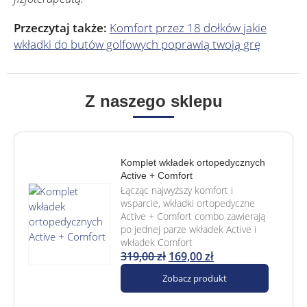
Przeczytaj także:
Komfort przez 18 dołków jakie
wkładki do butów golfowych poprawią twoją grę
Z naszego sklepu
Komplet wkładek ortopedycznych
Active + Comfort
Łącząc najwyższy komfort i
wsparcie, wkładki ortopedyczne
Active + Comfort combo zawierają
po jednej parze wkładek Active i
wkładek Comfort
319,00
zł
169,00
zł
Zobacz produkt