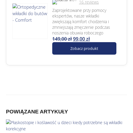
16
reviews
Zaprojektowane przy pomocy
ekspertów, nasze wkładki
zwiększają komfort chodzenia i
zmniejszają zmęczenie podczas
noszenia obuwia roboczego
149,00
zł
99,00
zł
Zobacz produkt
POWIĄZANE
ARTYKUŁY