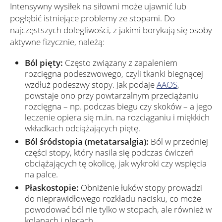
Intensywny wysiłek na siłowni może ujawnić lub
pogłębić istniejące problemy ze stopami. Do
najczęstszych dolegliwości, z jakimi borykają się osoby
aktywne fizycznie, należą:
Ból pięty:
Często związany z zapaleniem
rozcięgna podeszwowego, czyli tkanki biegnącej
wzdłuż podeszwy stopy. Jak podaje
AAOS
,
powstaje ono przy powtarzalnym przeciążaniu
rozcięgna – np. podczas biegu czy skoków – a jego
leczenie opiera się m.in. na rozciąganiu i miękkich
wkładkach odciążających piętę.
Ból śródstopia (metatarsalgia):
Ból w przedniej
części stopy, który nasila się podczas ćwiczeń
obciążających tę okolicę, jak wykroki czy wspięcia
na palce.
Płaskostopie:
Obniżenie łuków stopy prowadzi
do nieprawidłowego rozkładu nacisku, co może
powodować ból nie tylko w stopach, ale również w
kolanach i plecach.