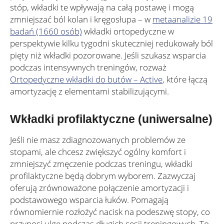
stóp, wkładki te wpływają na całą postawę i mogą
zmniejszać ból kolan i kręgosłupa – w
metaanalizie 19
badań (1660 osób)
wkładki ortopedyczne w
perspektywie kilku tygodni skuteczniej redukowały ból
pięty niż wkładki pozorowane. Jeśli szukasz wsparcia
podczas intensywnych treningów, rozważ
Ortopedyczne wkładki do butów – Active
, które łączą
amortyzację z elementami stabilizującymi.
Wkładki profilaktyczne (uniwersalne)
Jeśli nie masz zdiagnozowanych problemów ze
stopami, ale chcesz zwiększyć ogólny komfort i
zmniejszyć zmęczenie podczas treningu, wkładki
profilaktyczne będą dobrym wyborem. Zazwyczaj
oferują zrównoważone połączenie amortyzacji i
podstawowego wsparcia łuków. Pomagają
równomiernie rozłożyć nacisk na podeszwę stopy, co
przynosi ulgę podczas długich sesji treningowych. To