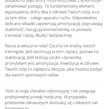
dodatku to błąd, który może kosztować Cię kontuzje i
zahamować postępy. To fundamentalny element
wyposażenia, który dba o zdrowie Twoich stóp, a co
za tym idzie – całego aparatu ruchu. Odpowiednio
dobrane wkładki zapewniają amortyzację, poprawiają
stabilność i korygują biomechanikę, co pozwala
trenować ciężej, dłużej i bezpieczniej.
Nasza praktyczna rada? Zacznij od analizy swoich
treningów. Jeśli dominują w nich ciężary, postaw na
stabilizację. Jeśli królują cardio i dynamika,
priorytetem jest amortyzacja. Inwestycja w zdrowie
Twoich stóp to najlepsza decyzja, jaką możesz podjąć
dla swoich sportowych celów.
Treści te mają charakter informacyjny i nie zastępują
profesjonalnej porady medycznej. W przypadku
problemów zdrowotnych skonsultuj się z lekarzem lub
fizjoterapeutą.