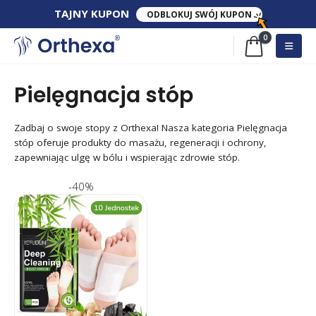
TAJNY​ KUPON​
ODBLOKUJ SWÓJ KUPON
0
Pielęgnacja stóp
Zadbaj o swoje stopy z Orthexa! Nasza kategoria Pielęgnacja
stóp oferuje produkty do masażu, regeneracji i ochrony,
zapewniając ulgę w bólu i wspierając zdrowie stóp.
-40%