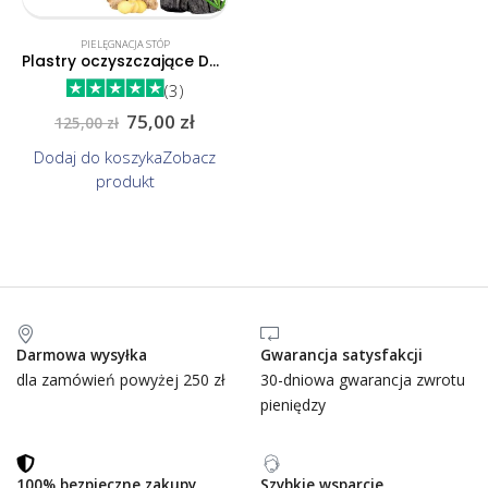
PIELĘGNACJA STÓP
Plastry oczyszczające DetoxNatura
(3)
75,00
zł
125,00
zł
Dodaj do koszyka
Zobacz
produkt
Darmowa wysyłka
Gwarancja satysfakcji
dla zamówień powyżej 250 zł
30-dniowa gwarancja zwrotu
pieniędzy
100% bezpieczne zakupy
Szybkie wsparcie