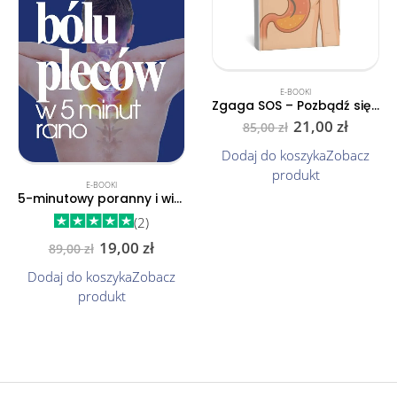
E-BOOKI
Zgaga SOS – Pozbądź się zgagi w 2 tygodnie
21,00
zł
85,00
zł
Dodaj do koszyka
Zobacz
produkt
E-BOOKI
5-minutowy poranny i wieczorny program dla zdrowego kręgosłupa
(2)
19,00
zł
89,00
zł
Dodaj do koszyka
Zobacz
produkt