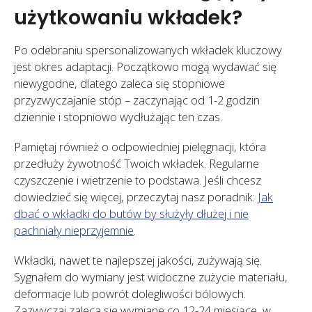
użytkowaniu wkładek?
Po odebraniu spersonalizowanych wkładek kluczowy
jest okres adaptacji. Początkowo mogą wydawać się
niewygodne, dlatego zaleca się stopniowe
przyzwyczajanie stóp – zaczynając od 1-2 godzin
dziennie i stopniowo wydłużając ten czas.
Pamiętaj również o odpowiedniej pielęgnacji, która
przedłuży żywotność Twoich wkładek. Regularne
czyszczenie i wietrzenie to podstawa. Jeśli chcesz
dowiedzieć się więcej, przeczytaj nasz poradnik:
Jak
dbać o wkładki do butów by służyły dłużej i nie
pachniały nieprzyjemnie
.
Wkładki, nawet te najlepszej jakości, zużywają się.
Sygnałem do wymiany jest widoczne zużycie materiału,
deformacje lub powrót dolegliwości bólowych.
Zazwyczaj zaleca się wymianę co 12-24 miesiące, w