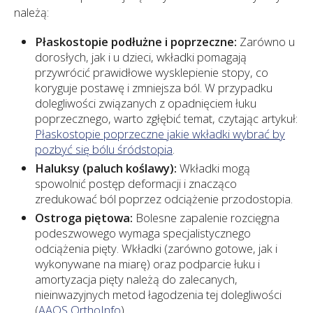
należą:
Płaskostopie podłużne i poprzeczne:
Zarówno u
dorosłych, jak i u dzieci, wkładki pomagają
przywrócić prawidłowe wysklepienie stopy, co
koryguje postawę i zmniejsza ból. W przypadku
dolegliwości związanych z opadnięciem łuku
poprzecznego, warto zgłębić temat, czytając artykuł:
Płaskostopie poprzeczne jakie wkładki wybrać by
pozbyć się bólu śródstopia
.
Haluksy (paluch koślawy):
Wkładki mogą
spowolnić postęp deformacji i znacząco
zredukować ból poprzez odciążenie przodostopia.
Ostroga piętowa:
Bolesne zapalenie rozcięgna
podeszwowego wymaga specjalistycznego
odciążenia pięty. Wkładki (zarówno gotowe, jak i
wykonywane na miarę) oraz podparcie łuku i
amortyzacja pięty należą do zalecanych,
nieinwazyjnych metod łagodzenia tej dolegliwości
(
AAOS OrthoInfo
).