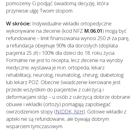
pomożemy Ci podjąć świadomą decyzję, która
przyniesie ulgę Twoim stopom.
W skrócie:
Indywidualne wkładki ortopedyczne
wykonywane na zlecenie (kod NFZ
M.06.01
) mogą być
refundowane – limit finansowania wynosi 250 zł za parę,
a refundacja obejmuje 90% dla dorosłych (dopłata
pacjenta 25 zł) i 100% dla dzieci do 18. roku życia.
Formalnie nie jest to recepta, lecz zlecenie na wyroby
medyczne; wystawia je m.in. ortopeda, lekarz
rehabilitacji, neurolog, reumatolog, chirurg, diabetolog
lub lekarz POZ. Obecnie świadczenie kierowane jest
przede wszystkim do pacjentów z cukrzycą i
deformacjami stóp – u osób z cukrzycą dobrze dobrane
obuwie i wkładki (ortozy) pomagają zapobiegać
owrzodzeniom stopy (
NIDDK, NIH
). Gotowe wkładki z
apteki nie są refundowane, ale bywają dobrym
wsparciem tymczasowym.