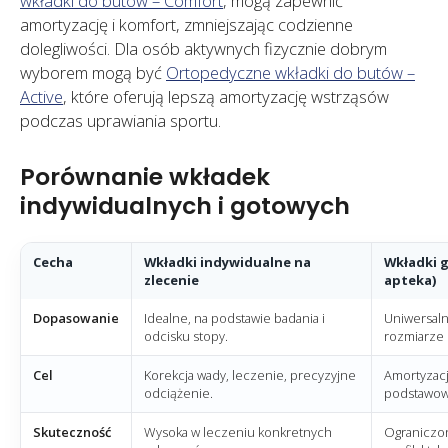
wkładki do butów – Comfort
, mogą zapewnić
amortyzację i komfort, zmniejszając codzienne
dolegliwości. Dla osób aktywnych fizycznie dobrym
wyborem mogą być
Ortopedyczne wkładki do butów –
Active
, które oferują lepszą amortyzację wstrząsów
podczas uprawiania sportu.
Porównanie wkładek
indywidualnych i gotowych
Cecha
Wkładki indywidualne na
Wkładki 
zlecenie
apteka)
Dopasowanie
Idealne, na podstawie badania i
Uniwersaln
odcisku stopy.
rozmiarze 
Cel
Korekcja wady, leczenie, precyzyjne
Amortyzacj
odciążenie.
podstawow
Skuteczność
Wysoka w leczeniu konkretnych
Ograniczon