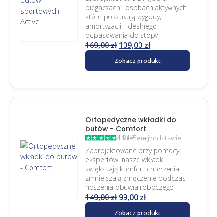
biegaczach i osobach aktywnych,
które poszukują wygody,
amortyzacji i idealnego
dopasowania do stopy
169,00
zł
109,00
zł
Zobacz produkt
Ortopedyczne wkładki do
butów - Comfort
4.81/5 na podstawie 16 recenzji
Zaprojektowane przy pomocy
ekspertów, nasze wkładki
zwiększają komfort chodzenia i
zmniejszają zmęczenie podczas
noszenia obuwia roboczego
149,00
zł
99,00
zł
Zobacz produkt