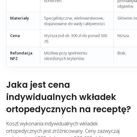
schorzeń.
profilaktyk
objawów.
Materiały
Specjalistyczne, wielowarstwowe,
Głównie żel
dopasowane do wady i aktywności.
Cena
Wyższa (od ok. 300 zł do ponad 500
Niższa.
zł).
Refundacja
Możliwa przy spełnieniu
Brak.
NFZ
określonych kryteriów.
Jaka jest cena
indywidualnych wkładek
ortopedycznych na receptę?
Koszt wykonania indywidualnych wkładek
ortopedycznych jest zróżnicowany. Ceny zazwyczaj