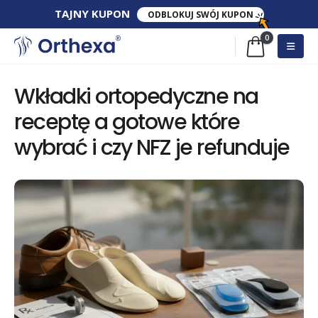
TAJNY​ KUPON​
ODBLOKUJ SWÓJ KUPON
0
Wkładki ortopedyczne na
receptę a gotowe które
wybrać i czy NFZ je refunduje