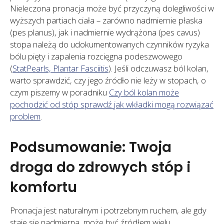
Nieleczona pronacja może być przyczyną dolegliwości w
wyższych partiach ciała – zarówno nadmiernie płaska
(pes planus), jak i nadmiernie wydrążona (pes cavus)
stopa należą do udokumentowanych czynników ryzyka
bólu pięty i zapalenia rozcięgna podeszwowego
(
StatPearls, Plantar Fasciitis
). Jeśli odczuwasz ból kolan,
warto sprawdzić, czy jego źródło nie leży w stopach, o
czym piszemy w poradniku
Czy ból kolan może
pochodzić od stóp sprawdź jak wkładki mogą rozwiązać
problem
.
Podsumowanie: Twoja
droga do zdrowych stóp i
komfortu
Pronacja jest naturalnym i potrzebnym ruchem, ale gdy
staje się nadmierna, może być źródłem wielu