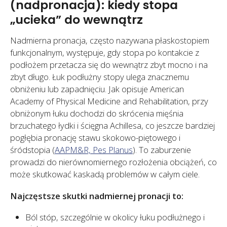
(nadpronacja): kiedy stopa
„ucieka” do wewnątrz
Nadmierna pronacja, często nazywana płaskostopiem
funkcjonalnym, występuje, gdy stopa po kontakcie z
podłożem przetacza się do wewnątrz zbyt mocno i na
zbyt długo. Łuk podłużny stopy ulega znacznemu
obniżeniu lub zapadnięciu. Jak opisuje American
Academy of Physical Medicine and Rehabilitation, przy
obniżonym łuku dochodzi do skrócenia mięśnia
brzuchatego łydki i ścięgna Achillesa, co jeszcze bardziej
pogłębia pronację stawu skokowo-piętowego i
śródstopia (
AAPM&R, Pes Planus
). To zaburzenie
prowadzi do nierównomiernego rozłożenia obciążeń, co
może skutkować kaskadą problemów w całym ciele.
Najczęstsze skutki nadmiernej pronacji to:
Ból stóp, szczególnie w okolicy łuku podłużnego i