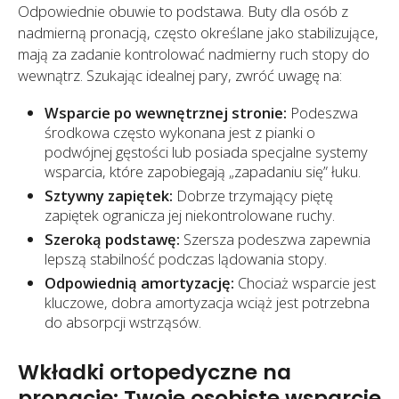
Odpowiednie obuwie to podstawa. Buty dla osób z
nadmierną pronacją, często określane jako stabilizujące,
mają za zadanie kontrolować nadmierny ruch stopy do
wewnątrz. Szukając idealnej pary, zwróć uwagę na:
Wsparcie po wewnętrznej stronie:
Podeszwa
środkowa często wykonana jest z pianki o
podwójnej gęstości lub posiada specjalne systemy
wsparcia, które zapobiegają „zapadaniu się” łuku.
Sztywny zapiętek:
Dobrze trzymający piętę
zapiętek ogranicza jej niekontrolowane ruchy.
Szeroką podstawę:
Szersza podeszwa zapewnia
lepszą stabilność podczas lądowania stopy.
Odpowiednią amortyzację:
Chociaż wsparcie jest
kluczowe, dobra amortyzacja wciąż jest potrzebna
do absorpcji wstrząsów.
Wkładki ortopedyczne na
pronację: Twoje osobiste wsparcie