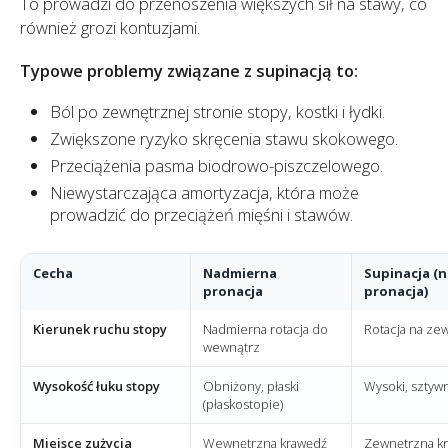
To prowadzi do przenoszenia większych sił na stawy, co
również grozi kontuzjami.
Typowe problemy związane z supinacją to:
Ból po zewnętrznej stronie stopy, kostki i łydki.
Zwiększone ryzyko skręcenia stawu skokowego.
Przeciążenia pasma biodrowo-piszczelowego.
Niewystarczająca amortyzacja, która może
prowadzić do przeciążeń mięśni i stawów.
Cecha
Nadmierna
Supinacja (
pronacja
pronacja)
Kierunek ruchu stopy
Nadmierna rotacja do
Rotacja na ze
wewnątrz
Wysokość łuku stopy
Obniżony, płaski
Wysoki, sztyw
(płaskostopie)
Miejsce zużycia
Wewnętrzna krawędź
Zewnętrzna k