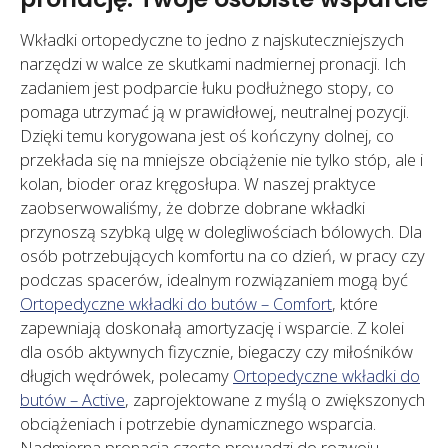
Wkładki ortopedyczne to jedno z najskuteczniejszych
narzędzi w walce ze skutkami nadmiernej pronacji. Ich
zadaniem jest podparcie łuku podłużnego stopy, co
pomaga utrzymać ją w prawidłowej, neutralnej pozycji.
Dzięki temu korygowana jest oś kończyny dolnej, co
przekłada się na mniejsze obciążenie nie tylko stóp, ale i
kolan, bioder oraz kręgosłupa. W naszej praktyce
zaobserwowaliśmy, że dobrze dobrane wkładki
przynoszą szybką ulgę w dolegliwościach bólowych. Dla
osób potrzebujących komfortu na co dzień, w pracy czy
podczas spacerów, idealnym rozwiązaniem mogą być
Ortopedyczne wkładki do butów – Comfort
, które
zapewniają doskonałą amortyzację i wsparcie. Z kolei
dla osób aktywnych fizycznie, biegaczy czy miłośników
długich wędrówek, polecamy
Ortopedyczne wkładki do
butów – Active
, zaprojektowane z myślą o zwiększonych
obciążeniach i potrzebie dynamicznego wsparcia.
Nadmierna pronacja często prowadzi do rozwoju