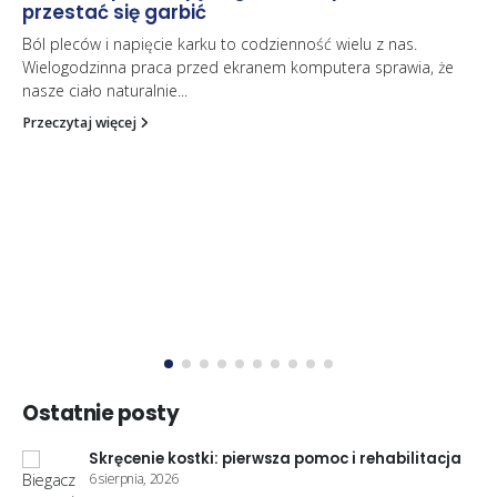
Tenis i sporty rakietowe jakie wkładki
zapewnią amortyzację i stabilność na korcie
Każdy pasjonat tenisa wie, że kluczem do sukcesu jest nie tylko
talent i godziny treningów, ale również odpowiedni sprzęt.
Rakieta,...
Przeczytaj więcej
Ostatnie posty
ja
Woda w kolanie: przyczyny i co robić
28 lipca, 2026