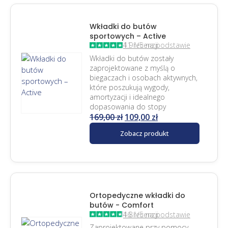
Wkładki do butów
sportowych – Active
4.91/5 na podstawie 11 recenzji
Wkładki do butów zostały
zaprojektowane z myślą o
biegaczach i osobach aktywnych,
które poszukują wygody,
amortyzacji i idealnego
dopasowania do stopy
169,00
zł
109,00
zł
Zobacz produkt
Ortopedyczne wkładki do
butów - Comfort
4.81/5 na podstawie 16 recenzji
Zaprojektowane przy pomocy