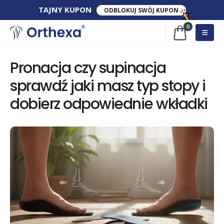
TAJNY​ KUPON​
ODBLOKUJ SWÓJ KUPON
0
Pronacja czy supinacja
sprawdź jaki masz typ stopy i
dobierz odpowiednie wkładki