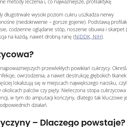
dorosłych: co 
e metody leczenia i, co najważniejsze, profilaktykę.
zapobiegania
31 lipca, 2026
powikłaniom
y długotrwale wysoki poziom cukru uszkadza nerwy
11 czerwca, 2026
ionośne (niedokrwienie – gorsze gojenie). Podstawą profilak
ie, codzienne oglądanie stóp, noszenie obuwia i skarpet 
cja na każdą, nawet drobną ranę (
NIDDK, NIH
).
rzycowa?
 najpoważniejszych przewlekłych powikłań cukrzycy. Określ
nfekcje, owrzodzenia, a nawet destrukcję głębokich tkanek
ęściej lokalizują się w miejscach największego nacisku, czyl
w okolicach palców czy pięty. Nieleczona stopa cukrzycow
ji, w tym do amputacji kończyny, dlatego tak kluczowe j
odpowiednich działań.
yczyny – Dlaczego powstaje?