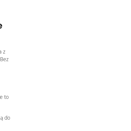
e
a z
 Bez
e to
wą do