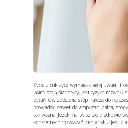
Bezsenność: przyczyny i
higiena snu
3 sierpnia, 2026
Życie z cukrzycą wymaga ciągłej uwagi i tr
jakimi stają diabetycy, jest ryzyko rozwoju 
pytań. Owrzodzenia stóp należą do najczęs
prowadzić nawet do amputacji palca, stopy 
tak ważna. Jeżeli martwisz się o zdrowie sw
konkretnych rozwiązań, ten artykuł jest dl
Kifoza (okrągłe plecy) u