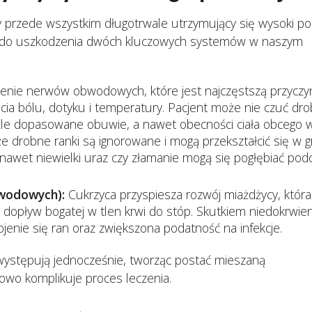
 przede wszystkim długotrwale utrzymujący się wysoki p
 on do uszkodzenia dwóch kluczowych systemów w naszym
nie nerwów obwodowych, które jest najczęstszą przyczy
ia bólu, dotyku i temperatury. Pacjent może nie czuć dr
le dopasowane obuwie, a nawet obecności ciała obcego 
że drobne ranki są ignorowane i mogą przekształcić się w 
nawet niewielki uraz czy złamanie mogą się pogłębiać pod
wodowych):
Cukrzyca przyspiesza rozwój miażdżycy, która
o dopływ bogatej w tlen krwi do stóp. Skutkiem niedokrwien
ojenie się ran oraz zwiększona podatność na infekcje.
ystępują jednocześnie, tworząc postać mieszaną
owo komplikuje proces leczenia.