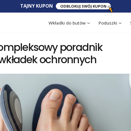
TAJNY​ KUPON​
ODBLOKUJ SWÓJ KUPON
Wkładki do butów
Poduszki
kompleksowy poradnik
u wkładek ochronnych
za
Woda w kolanie:
Skręcenie kostk
przyczyny i co robić
pomoc i rehabil
28 lipca, 2026
6 sierpnia, 2026