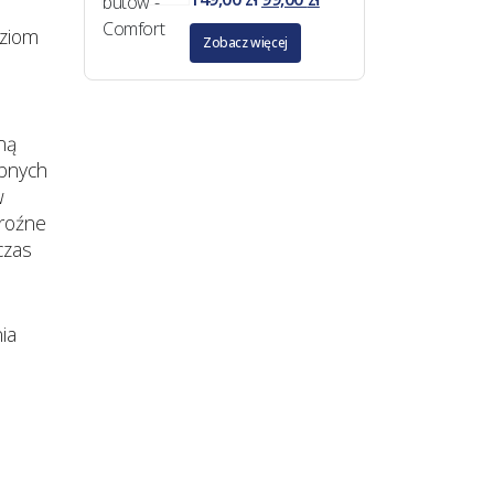
oziom
Zobacz więcej
ną
obnych
w
groźne
czas
ia