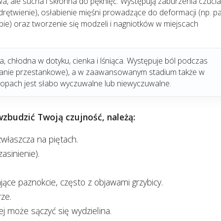
owa, ale sucha i skłonna do pęknięć. Występują zaburzenia czucia
 drętwienie), osłabienie mięśni prowadzące do deformacji (np. p
ie) oraz tworzenie się modzeli i nagniotków w miejscach
na, chłodna w dotyku, cienka i lśniąca. Występuje ból podczas
manie przestankowe), a w zaawansowanym stadium także w
topach jest słabo wyczuwalne lub niewyczuwalne.
zbudzić Twoją czujność, należą:
zwłaszcza na piętach.
asinienie).
ce paznokcie, często z objawami grzybicy.
rze.
ej może sączyć się wydzielina.