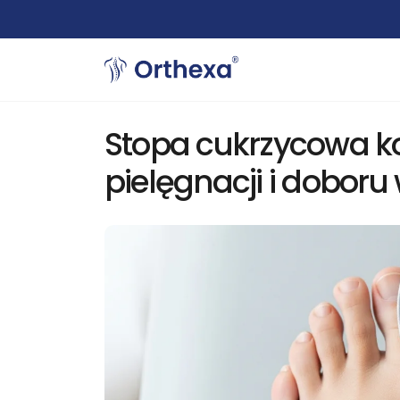
Stopa cukrzycowa 
pielęgnacji i dobor
Skręcenie kostki: pierws
pomoc i rehabilitacja
6 sierpnia, 2026