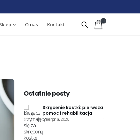
0
Sklep
O nas
Kontakt
Ostatnie posty
i: pierwsza
Woda w kolanie:
Skręcen
itacja
przyczyny i co robić
pomoc i
28 lipca, 2026
6 sierpnia