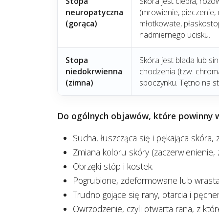
Stopa
Skóra jest ciepła, róż
neuropatyczna
(mrowienie, pieczenie,
(gorąca)
młotkowate, płaskostop
nadmiernego ucisku.
Stopa
Skóra jest blada lub si
niedokrwienna
chodzenia (tzw. chro
(zimna)
spoczynku. Tętno na s
Do ogólnych objawów, które powinny w
Sucha, łuszcząca się i pękająca skóra, 
Zmiana koloru skóry (zaczerwienienie, z
Obrzęki stóp i kostek.
Pogrubione, zdeformowane lub wrastają
Trudno gojące się rany, otarcia i pęche
Owrzodzenie, czyli otwarta rana, z któr