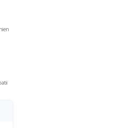
nien
atii