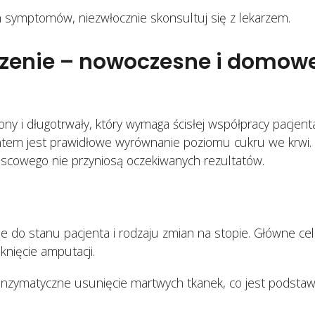
ch symptomów, niezwłocznie skonsultuj się z lekarzem.
czenie – nowoczesne i domow
ny i długotrwały, który wymaga ścisłej współpracy pacjent
m jest prawidłowe wyrównanie poziomu cukru we krwi.
jscowego nie przyniosą oczekiwanych rezultatów.
e do stanu pacjenta i rodzaju zmian na stopie. Główne cel
knięcie amputacji.
enzymatyczne usunięcie martwych tkanek, co jest podsta