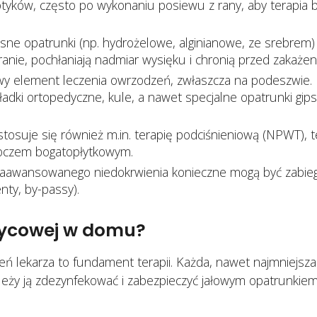
tyków, często po wykonaniu posiewu z rany, aby terapia b
e opatrunki (np. hydrożelowe, alginianowe, ze srebrem)
nie, pochłaniają nadmiar wysięku i chronią przed zakażen
y element leczenia owrzodzeń, zwłaszcza na podeszwie.
kładki ortopedyczne, kule, a nawet specjalne opatrunki gi
tosuje się również m.in. terapię podciśnieniową (NPWT), t
soczem bogatopłytkowym.
awansowanego niedokrwienia konieczne mogą być zabieg
nty, by-passy).
rzycowej w domu?
eń lekarza to fundament terapii. Każda, nawet najmniejsza
leży ją zdezynfekować i zabezpieczyć jałowym opatrunkiem