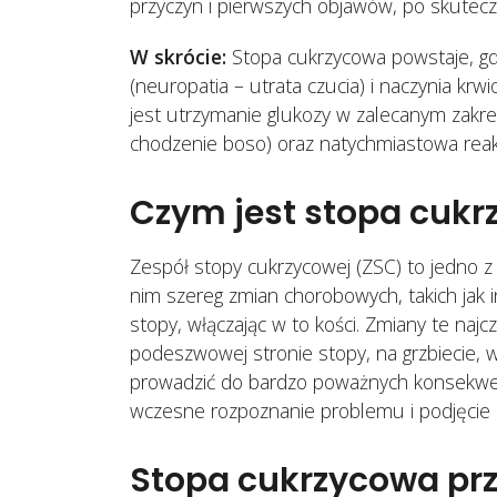
dorosłych: co pomaga
przyczyn i pierwszych objawów, po skuteczn
31 lipca, 2026
W skrócie:
Stopa cukrzycowa powstaje, gd
(neuropatia – utrata czucia) i naczynia krw
jest utrzymanie glukozy w zalecanym zakres
chodzenie boso) oraz natychmiastowa reak
Czym jest stopa cuk
Zespół stopy cukrzycowej (ZSC) to jedno z
nim szereg zmian chorobowych, takich jak i
stopy, włączając w to kości. Zmiany te najcz
podeszwowej stronie stopy, na grzbiecie, 
prowadzić do bardzo poważnych konsekwenc
wczesne rozpoznanie problemu i podjęcie 
Stopa cukrzycowa prz