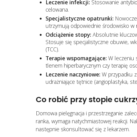
Leczenie infekcji:
Stosowanie antybio
celowana.
Specjalistyczne opatrunki:
Nowoczesn
utrzymują odpowiednie środowisko w ra
Odciążenie stopy:
Absolutnie kluczow
Stosuje się specjalistyczne obuwie, w
(TCC).
Terapie wspomagające:
W leczeniu s
tlenem hiperbarycznym czy terapię o
Leczenie naczyniowe:
W przypadku za
udrażniające tętnice (angioplastyka, ste
Co robić przy stopie cuk
Domowa pielęgnacja i przestrzeganie zalec
ranka, wymaga natychmiastowej reakcji. Na
następnie skonsultować się z lekarzem.