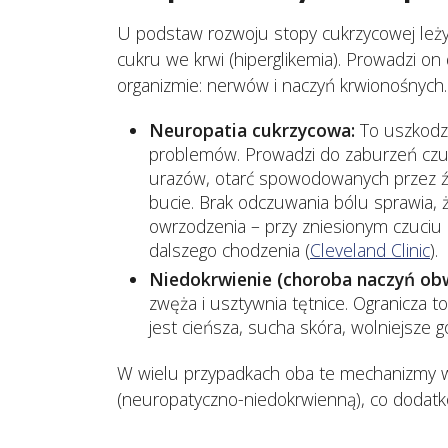
U podstaw rozwoju stopy cukrzycowej leży
cukru we krwi (hiperglikemia). Prowadzi
organizmie: nerwów i naczyń krwionośnych.
Neuropatia cukrzycowa:
To uszkodze
problemów. Prowadzi do zaburzeń czuc
urazów, otarć spowodowanych przez ź
bucie. Brak odczuwania bólu sprawia, 
owrzodzenia – przy zniesionym czuciu 
dalszego chodzenia (
Cleveland Clinic
).
Niedokrwienie (choroba naczyń ob
zwęża i usztywnia tętnice. Ogranicza t
jest cieńsza, sucha skóra, wolniejsze g
W wielu przypadkach oba te mechanizmy w
(neuropatyczno-niedokrwienną), co dodatk