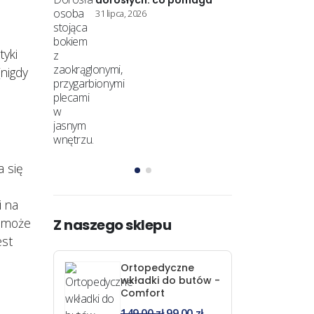
pomaga
dorosł
zapobiegania
31 lipca, 2
powikłaniom
11 czerwca, 2026
tyki
(nigdy
a się
i na
a może
Z naszego sklepu
est
Ortopedyczne
wkładki do butów -
Comfort
149,00
zł
99,00
zł